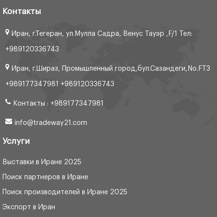
Контакты
Иран, г.Тегеран, ул.Мулла Садра, Венус Тауэр ,F/1 Тел:
+989120336743
Иран, г.Шираз, Промышленный город,бул.Сазандеги,No.FT3
+989177347981 +989120336743
Контакты : +989177347981
info@tradeway21.com
Услуги
Выставки в Иране 2025
Поиск партнеров в Иране
Поиск производителей в Иране 2025
Экспорт в Иран